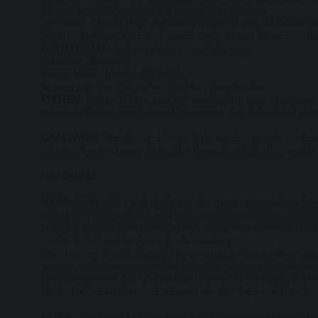
Ellenbogen : Sie arbeiten frei an den Körperseiten.
Unterarm : Mässig lang, vollkommen gerade mit viel Knochen
Vordermittelfuss : Kurz und gerade, sein Ansatz kaum zu erk
HINTERHAND
: Sollte stark und muskulös sein.
Schenkel : Kraftvoll.
Kniegelenke : Mässig gewinkelt.
Sprunggelenke : Sie stehen tief über dem Boden.
PFOTEN
: Sollten kräftig, ziemlich rund und mässig klein s
schwarze Krallen sind äusserst erwünscht. Die Ballen sind g
GANGWERK
: Vorder- und Hinterläufe werden gerade und pa
arbeiten frei an dessen Seite; die Kniegelenke drehen weder 
HAARKLEID
HAAR
: Sollte dicht und drahtig in der Textur sein, gebroch
einzelnen Haare so dicht und stark nebeneinander wachsen, d
teilt; das Haar ist weder weich noch seidig und, besonders an
und es ist frei von Locken oder Kräuselung.
Das Haar am Gesichtsbereich ist genauso zu beschreiben wie da
gerade; ein angedeuteter Bart zeigt die einzigen langen Haar
Charakteristikum. Ein "Ziegenbart" deutet auf seidiges, schl
Läufe: Nicht befedert und, ebenso wie der Kopf, mit Haar bed
FARBE
: Der Hund sollte einheitlich rot, rot-weizenfarben oder