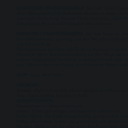
ALLGEMEINES ERSCHEINUNGSBILD
: Der Irish Terrier muss
ohne dabei jegliche Unbeholfenheit erkennen zu lassen, denn
essentieller Bedeutung. Der Irish Terrier darf weder unbeholf
Schnelligkeit, Anmut und Flüchtigkeit demonstrieren.
VERHALTEN / CHARAKTER (WESEN)
: Der Irish Terrier ist,
bemerkenswert treu, gutmütig und dem Menschen liebevoll z
zum bitteren Ende.
Fälschlicherwese wird dem Irish Terrier nachgesagt, er gerate
Obwohl er keiner Auseinandersetzung aus dem Wege geht, wenn
und ein umgänglicher Haushund; er verkörpert somit noch im
zum "Wächter der armen Leute, zum Freund der Bauern und 
KOPF
: Lang, ohne Falten.
OBERKOPF :
Schädel : Flach und ziemlich schmal zwischen den Ohren, z
Stop : Kaum sichtbar, lediglich im Profil.
GESICHTSSCHÄDEL
:
Nasenschwamm : Muss schwarz sein.
Lefzen : Sollten gut anliegen und aussen fast schwarz sein.
Kiefer / Zähne : Die Kiefer müssen kräftig, gut bemuskelt und
kräftig, ebenmässig, sauber und gesund sein; die obere Schne
Wangen : Nicht zu voll. Sie sollte unter den Augen leicht abf