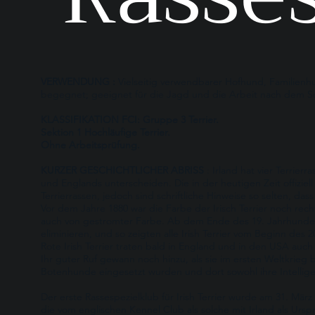
VERWENDUNG :
Vielseitig verwendbarer Hofhund, Familien
begegnet; geeignet für die Jagd und die Arbeit nach dem S
KLASSIFIKATION FCI: Gruppe 3 Terrier.
Sektion 1 Hochläufige Terrier.
Ohne Arbeitsprüfung.
KURZER GESCHICHTLICHER ABRISS
: Irland hat vier Terrier
und Englands unterscheiden. Die in der heutigen Zeit offiziell 
Terrierrassen, jedoch sind schriftliche Hinweise so selten, das
Vor dem Jahre 1880 war die Farbe der Irisch Terrier noch rech
auch von gestromter Farbe. Ab dem Ende des 19. Jahrhunder
eliminieren, und so zeigten alle Irish Terrier vom Beginn des 
Rote Irish Terrier traten bald in England und in den USA au
Ihr guter Ruf gewann noch hinzu, als sie im ersten Weltkrieg
Botenhunde eingesetzt wurden und dort sowohl ihre Intelligenz
Der erste Rassespezielklub für Irish Terrier wurde am 31. März
die vom englischen Kennel Club als solche mit Irland als Urspr