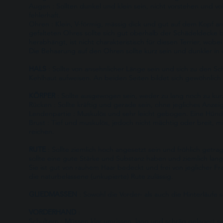
Augen : Sollten dunkel und klein sein, nicht vorstehen und vo
fehlerhaft.
Ohren : Klein, V-förmig, mässig dick und gut auf dem Kopf an
gefalteten Ohres sollte sich gut oberhalb der Schädeldecke 
herabhängt, ist nicht charakteristisch für diesen Terrier, wob
Die Behaarung auf den Ohren sollte kurz sein und dunkler in 
HALS
: Sollte von ansehnlicher Länge sein und sich zu den Sch
Kehlhaut aufweisen. An beiden Seiten bildet sich gewöhnlich ei
KÖRPER
: Sollte ausgewogen sein, weder zu lang noch zu kur
Rücken : Sollte kräftig und gerade sein, ohne jegliches Anzeig
Lendenpartie : Muskulös und sehr leicht gebogen. Eine Hündin
Brust : Tief und muskulös, jedoch nicht mächtig oder breit, 
reichen.
RUTE
: Sollte ziemlich hoch angesetzt sein und fröhlich get
sollte eine gute Stärke und Substanz haben und ziemlich lang 
Sie ist gut von rauhem Haar bedeckt und frei von jeglicher F
die naturbelassene (unkupierte) Rute zulässig.
GLIEDMASSEN
: Sowohl die Vorder- als auch die Hinterläuf
VORDERHAND
:
Schultern : Müssen klar umrissen, lang und schräg gelagert se