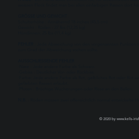
weissen Fleck findet man bei allen einfarbigen Rassen dort hä
GRÖSSE UND GEWICHT
:
Schulterhöhe : Annähernd 18 inches (45,5 cm)
Gewicht : Rüden : 27 lbs (12,25 kg)
Hündinnen: 25 lbs (11,4 kg)
FEHLER
: Jede Abweichung von den vorgenannten Punkten mu
zum Grad der Abweichung stehen sollte.
AUSSCHLIESSENDE FEHLER
:
·Nase : Jede andere Farbe als Schwarz.
·Gebiss : Deutlicher Vor- oder Rückbiss.
·Farbe: Jede andere Farbe als Rot, gelbliches Rot oder Rot-wei
gefärbten Rassen erlaubt.
·Pfoten : Brüchige Wucherungen oder Risse an den Ballen.
N.B.
: Rüden müssen zwei offensichtlich normal entwickelte H
© 2020 by www.kells-ir